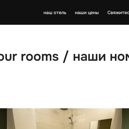
наш отель
наши цены
Свяжитес
our rooms / наши но